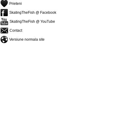
Prieteni
SkatingTheFish @ Facebook
SkatingTheFish @ YouTube
Contact
Versiune normala site