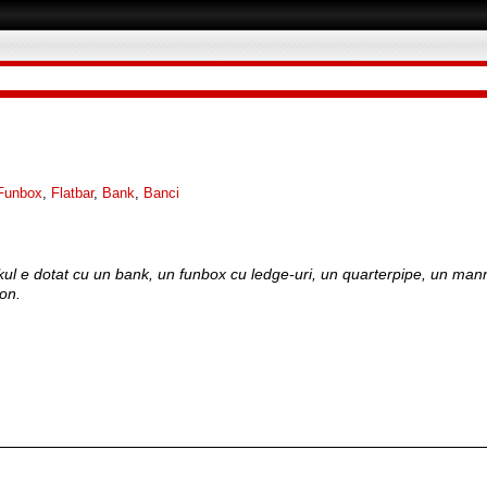
Funbox
,
Flatbar
,
Bank
,
Banci
rkul e dotat cu un bank, un funbox cu ledge-uri, un quarterpipe, un man
on.