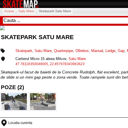
Acasa
Satu Mare
Skatepark Satu Mare
SKATEPARK SATU MARE
Skatepark
,
Satu Mare
,
Quarterpipe
,
Olliebox
,
Manual
,
Ledge
,
Gap
,
Cartierul Micro 15 aleea Milcov,
Satu Mare
47.78118350049005, 22.857978343963623
Skatepark-ul facut de baietii de la Concrete Rudolph, flat excelent, pa
de slide si un mini gap peste o zona verde. Toate rampele sunt din bet
POZE (2)
Locatia curenta