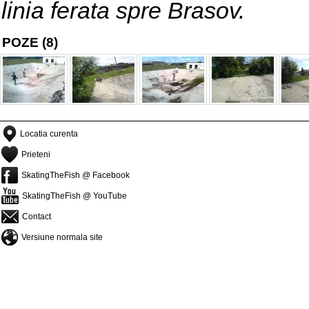
linia ferata spre Brasov.
POZE (8)
Locatia curenta
Prieteni
SkatingTheFish @ Facebook
SkatingTheFish @ YouTube
Contact
Versiune normala site