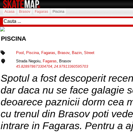
Acasa
Brasov
Fagaras
Piscina
PISCINA
Pool
,
Piscina
,
Fagaras
,
Brasov
,
Bazin
,
Street
Strada Negoiu,
Fagaras
, Brasov
45.828978673304704, 24.97913360595703
Spotul a fost descoperit recent
dar daca nu se face galagie se
deoarece paznicii dorm cea ma
cu trenul din Brasov poti ved
intrare in Fagaras. Pentru a a